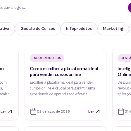
ativa
Gestão de Cursos
Infoprodutos
Marketing
INFOPRODUTOS
GEST
om
Como escolher a plataforma ideal
Inteli
para vender cursos online
Online
 com
Escolher a plataforma ideal para vender
Descubra
a,
cursos online é crucial para garantir uma
revoluc
scalar
experiência de aprendizado eficaz e…
aplicaçõ
Ler
02 de ago. de 2026
Ler
01 