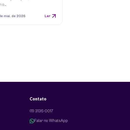
m o…
de mai. de 2026
Ler
Contato
(11) 3136-0017
Falar no WhatsApp