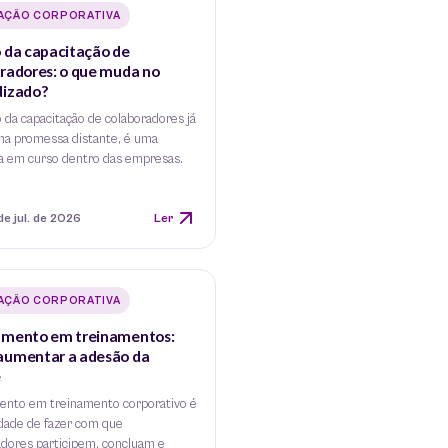
AÇÃO CORPORATIVA
 da capacitação de
radores: o que muda no
dizado?
 da capacitação de colaboradores já
ma promessa distante, é uma
 em curso dentro das empresas.
de jul. de 2026
Ler
AÇÃO CORPORATIVA
amento em treinamentos:
aumentar a adesão da
e
ento em treinamento corporativo é
idade de fazer com que
adores participem, concluam e