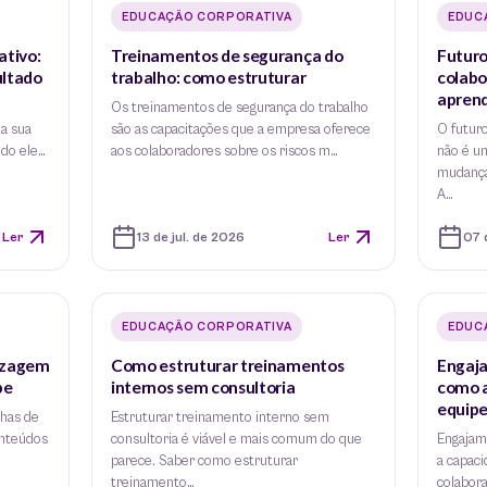
EDUCAÇÃO CORPORATIVA
EDUC
ativo:
Treinamentos de segurança do
Futuro
ultado
trabalho: como estruturar
colabo
apren
Os treinamentos de segurança do trabalho
 a sua
são as capacitações que a empresa oferece
O futuro
ndo ele…
aos colaboradores sobre os riscos m…
não é u
mudança
A…
Ler
13 de jul. de 2026
Ler
07 
EDUCAÇÃO CORPORATIVA
EDUC
dizagem
Como estruturar treinamentos
Engaj
pe
internos sem consultoria
como 
equip
lhas de
Estruturar treinamento interno sem
onteúdos
consultoria é viável e mais comum do que
Engajam
parece. Saber como estruturar
a capac
treinamento…
colabor