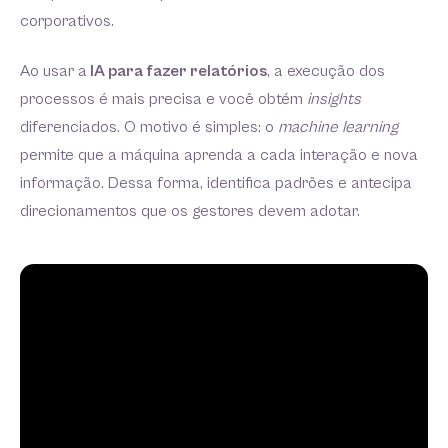
corporativos.
Ao usar a
IA para fazer relatórios
, a execução dos
processos é mais precisa e você obtém
insights
diferenciados. O motivo é simples: o
machine learning
permite que a máquina aprenda a cada interação e nova
informação. Dessa forma, identifica padrões e antecipa
direcionamentos que os gestores devem adotar.