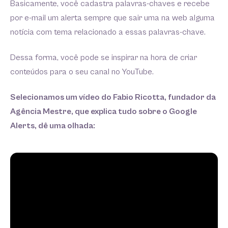
Basicamente, você cadastra palavras-chaves e recebe
por e-mail um alerta sempre que sair uma na web alguma
notícia com tema relacionado a essas palavras-chave.
Dessa forma, você pode se inspirar na hora de criar
conteúdos para o seu canal no YouTube.
Selecionamos um vídeo do Fabio Ricotta, fundador da
Agência Mestre, que explica tudo sobre o Google
Alerts, dê uma olhada: