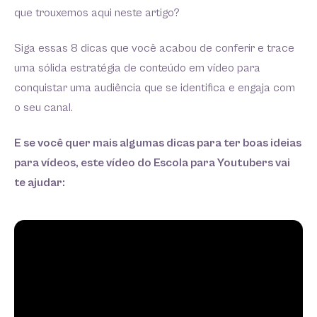
que trouxemos aqui neste artigo?
Siga essas 8 dicas que você acabou de conferir e trace
uma sólida estratégia de conteúdo em vídeo para
conquistar uma audiência que se identifica e engaja com
o seu canal.
E se você quer mais algumas dicas para ter boas ideias
para vídeos, este vídeo do Escola para Youtubers vai
te ajudar: