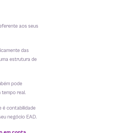
eferente aos seus
sicamente das
 uma estrutura de
ambém pode
 tempo real.
e é contabilidade
 seu negócio EAD.
do em conta