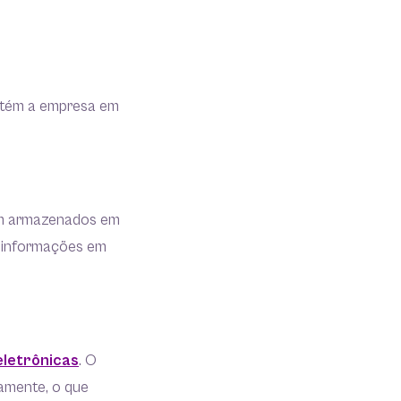
antém a empresa em
cam armazenados em
o informações em
eletrônicas
. O
amente, o que