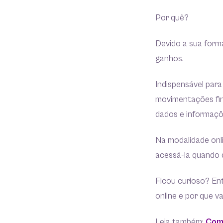
Por quê?
Devido a sua forma
ganhos.
Indispensável para
movimentações fin
dados e informaçõ
Na modalidade onl
acessá-la quando 
Ficou curioso? Ent
online e por que v
Leia também:
Como