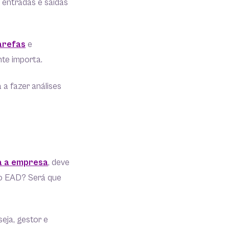
, entradas e saídas
arefas
e
te importa.
 a fazer análises
ra a empresa
, deve
io EAD? Será que
eja, gestor e