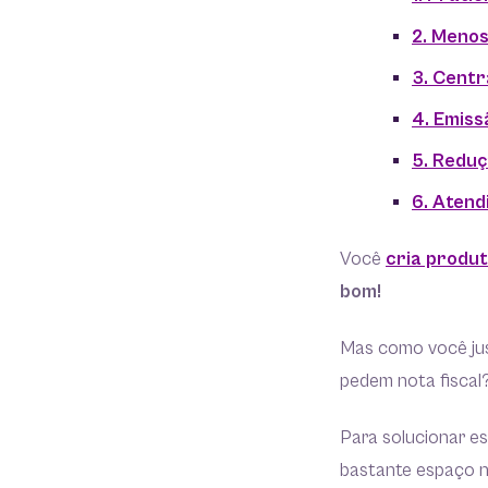
2. Meno
3. Centr
4. Emiss
5. Reduç
6. Atend
Você
cria produt
bom!
Mas como você just
pedem nota fiscal
Para solucionar e
bastante espaço 