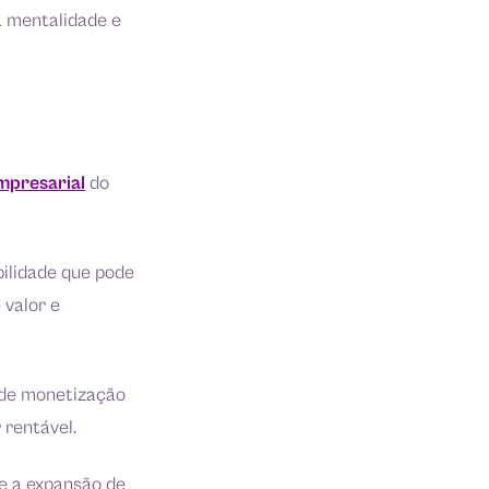
 mentalidade e
mpresarial
do
bilidade que pode
 valor e
 de monetização
 rentável.
e a expansão de