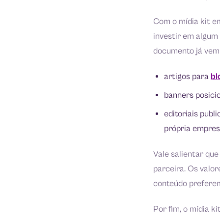
Com o mídia kit e
investir em algum
documento já vem e
artigos para
bl
banners posici
editoriais publ
própria empres
Vale salientar qu
parceira. Os valo
conteúdo preferem
Por fim, o mídia k