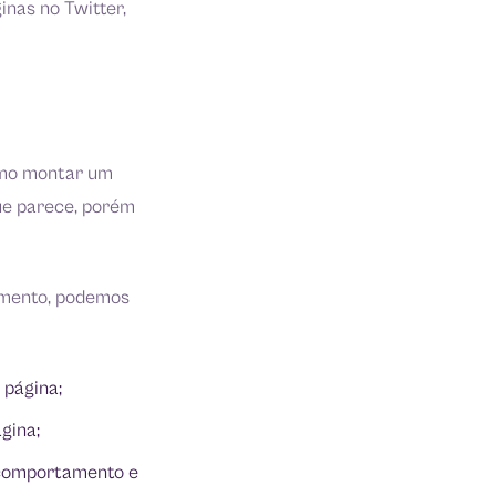
inas no Twitter,
como montar um
ue parece, porém
umento, podemos
 página;
gina;
e comportamento e