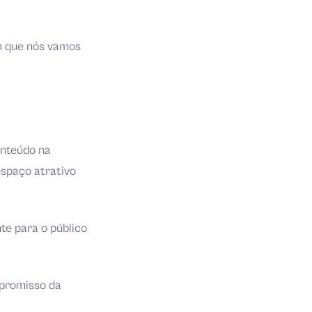
m que nós vamos
onteúdo na
espaço atrativo
te para o público
mpromisso da