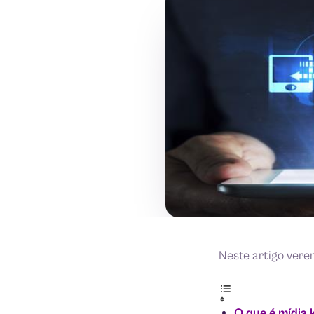
Neste artigo vere
O que é mídia 