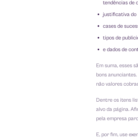
tendências de 
justificativa d
cases de sucess
tipos de publi
e dados de con
Em suma, esses sã
bons anunciantes. 
não valores cobrad
Dentre os itens li
alvo da página. Af
pela empresa parc
E, por fim, use ex