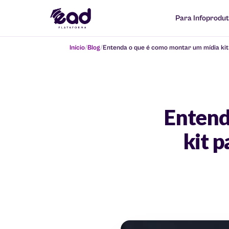
Para Infoprodu
Início
Blog
Entenda o que é como montar um mídia kit 
Entend
kit p