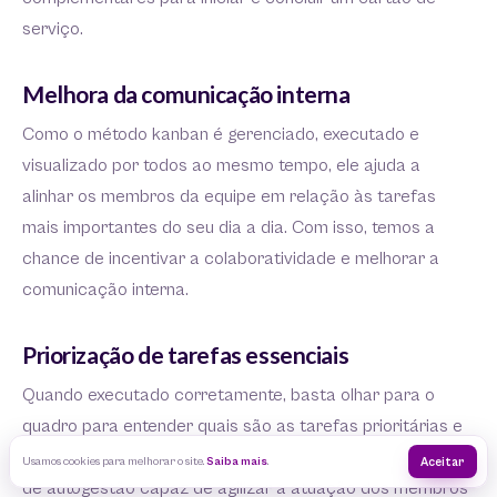
serviço.
Melhora da comunicação interna
Como o método kanban é gerenciado, executado e
visualizado por todos ao mesmo tempo, ele ajuda a
alinhar os membros da equipe em relação às tarefas
mais importantes do seu dia a dia. Com isso, temos a
chance de incentivar a colaboratividade e melhorar a
comunicação interna.
Priorização de tarefas essenciais
Quando executado corretamente, basta olhar para o
quadro para entender quais são as tarefas prioritárias e
o que é necessário para concluí-las, permitindo um ganho
Usamos cookies para melhorar o site.
Saiba mais
.
Aceitar
de autogestão capaz de agilizar a atuação dos membros