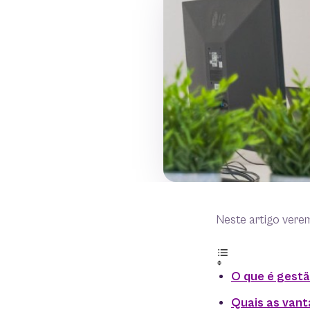
Neste artigo vere
O que é gest
Quais as van