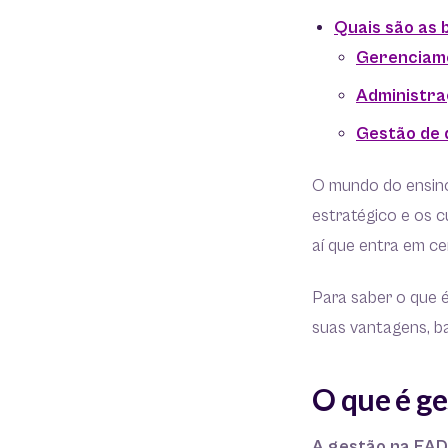
Quais são as 
Gerenciame
Administra
Gestão de 
O mundo do ensin
estratégico e os 
aí que entra em c
Para saber o que 
suas vantagens, bas
O que é g
A gestão na EAD 