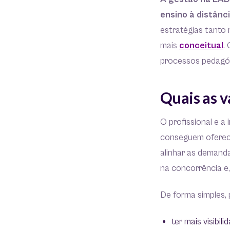
ensino à distânc
estratégias tanto 
mais
conceit
u
al
.
processos pedagó
Quais as 
O profissional e a
conseguem oferece
alinhar as demanda
na concorrência e
De forma simples, 
ter mais visibil