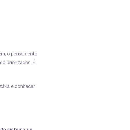
rém, o pensamento
o priorizados. É
tá-la e conhecer
 do sistema de