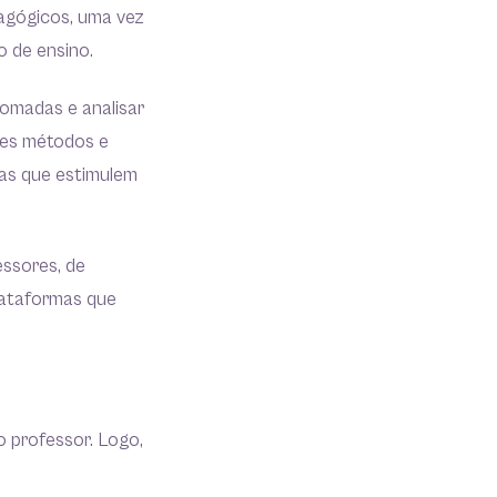
agógicos, uma vez
ão de ensino.
tomadas e analisar
tes métodos e
ias que estimulem
essores, de
lataformas que
o professor. Logo,