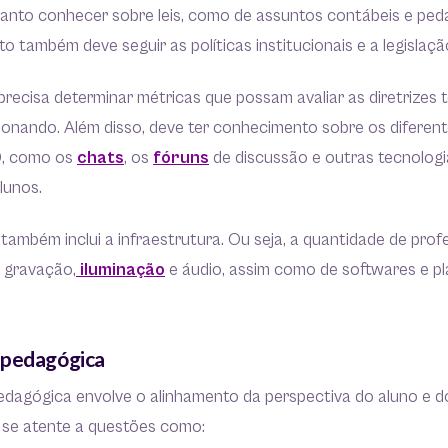
tanto conhecer sobre leis, como de assuntos contábeis e ped
o também deve seguir as políticas institucionais e a legislaç
ecisa determinar métricas que possam avaliar as diretrizes 
cionando. Além disso, deve ter conhecimento sobre os diferen
D, como os
chats
, os
fóruns
de discussão e outras tecnolog
lunos.
 também inclui a infraestrutura. Ou seja, a quantidade de prof
 gravação,
iluminação
e áudio, assim como de softwares e p
.
 pedagógica
edagógica envolve o alinhamento da perspectiva do aluno e d
r se atente a questões como: