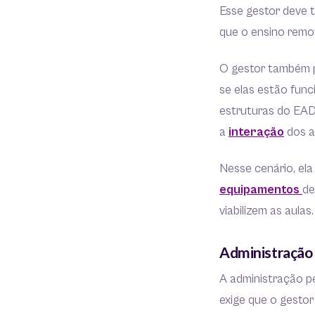
Esse gestor deve 
que o ensino remot
O gestor também pr
se elas estão fun
estruturas do EA
a
interação
dos a
Nesse cenário, ela
equipamentos
de
viabilizem as aulas
Administração
A administração p
exige que o gesto