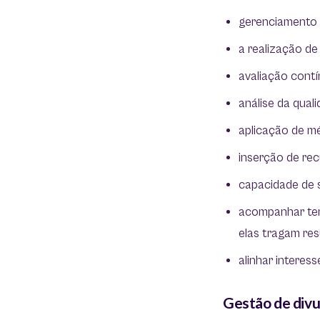
gerenciamento
a realização d
avaliação cont
análise da qual
aplicação de m
inserção de rec
capacidade de s
acompanhar tend
elas tragam res
alinhar interess
Gestão de div