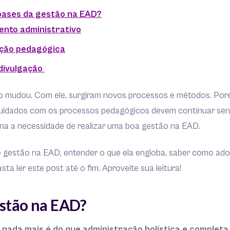
bases da gestão na EAD?
nto administrativo
ção pedagógica
divulgação
o mudou. Com ele, surgiram novos processos e métodos. Po
cuidados com os processos pedagógicos devem continuar send
ena a necessidade de realizar uma boa gestão na EAD.
é gestão na EAD, entender o que ela engloba, saber como ado
ta ler este post até o fim. Aproveite sua leitura!
estão na EAD?
nada mais é do que administração holística e completa