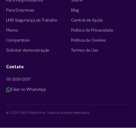
Para Infoprodutores
Sobre
Para Empresas
Blog
LMS Segurança do Trabalho
Central de Ajuda
Planos
Política de Privacidade
Comparativo
Política de Cookies
Solicitar demonstração
Termos de Uso
Contato
(11) 3136-0017
Falar no WhatsApp
© 2026 EAD Plataforma. Todos os direitos reservados.