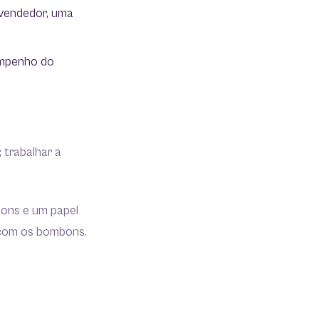
 vendedor, uma
empenho do
 trabalhar a
bons e um papel
o com os bombons.