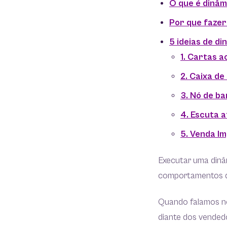
O que é dinâm
Por que fazer
5 ideias de d
1. Cartas a
2. Caixa de
3. Nó de b
4. Escuta a
5. Venda Im
Executar uma dinâ
comportamentos de
Quando falamos no 
diante dos vended