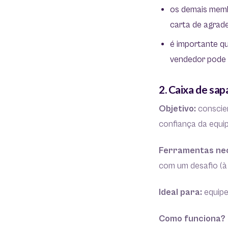
os demais memb
carta de agrad
é importante q
vendedor pode t
2. Caixa de sap
Objetivo:
conscie
confiança da equi
Ferramentas ne
com um desafio (à
Ideal para:
equipe
Como funciona?