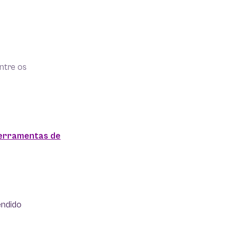
ntre os
erramentas de
endido