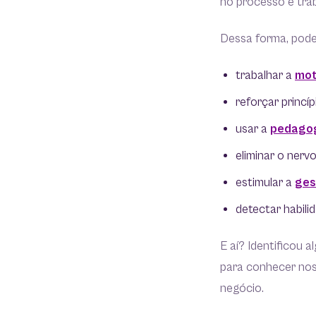
no processo e trab
Dessa forma, pode
trabalhar a
mot
reforçar princí
usar a
pedagog
eliminar o nerv
estimular a
ges
detectar habil
E aí? Identificou 
para conhecer nos
negócio.