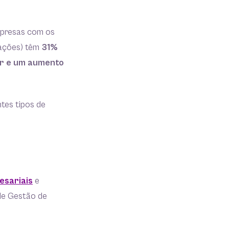
mpresas com os
zações) têm
31%
or e um aumento
ntes tipos de
esariais
e
 de Gestão de