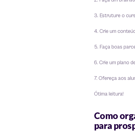
2. Faça um brains
3. Estruture o cur
4. Crie um conteú
5. Faça boas parcer
6. Crie um plano d
7. Ofereça aos al
Ótima leitura!
Como orga
para pros