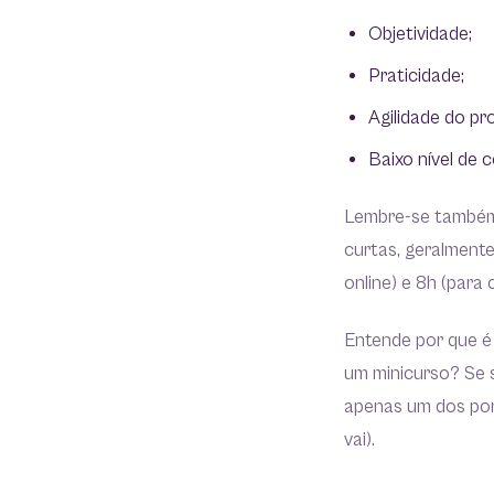
Objetividade;
Praticidade;
Agilidade do p
Baixo nível de 
Lembre-se também 
curtas, geralment
online) e 8h (para 
Entende por que é
um minicurso? Se s
apenas um dos pont
vai).