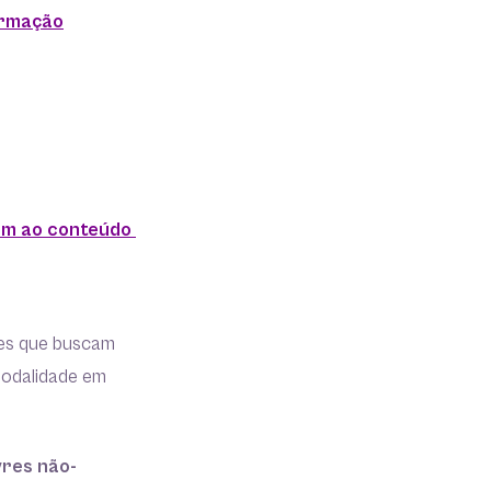
ormação
rem ao conteúdo
res que buscam
modalidade em
vres não-