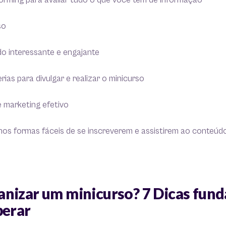
torming para avaliar tudo o que você tem de informação
so
do interessante e engajante
ias para divulgar e realizar o minicurso
e marketing efetivo
unos formas fáceis de se inscreverem e assistirem ao conteú
nizar um minicurso? 7 Dicas fun
perar