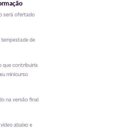
formação
o será ofertado
ma tempestade de
 que contribuiria
seu minicurso
do na versão final
 vídeo abaixo e