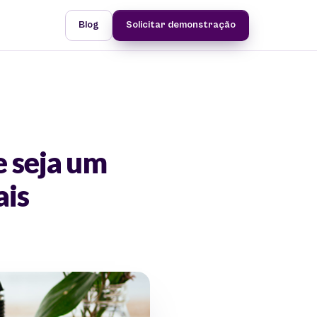
Blog
Solicitar demonstração
 seja um
ais