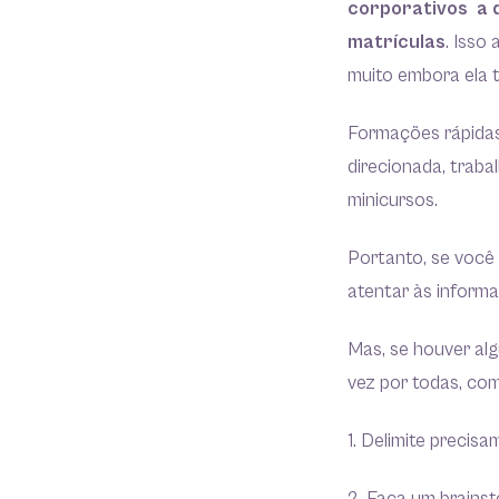
corporativos a d
matrículas
. Isso
muito embora ela 
Formações rápidas
direcionada, traba
minicursos.
Portanto, se você
atentar às inform
Mas, se houver alg
vez por todas, co
1. Delimite precis