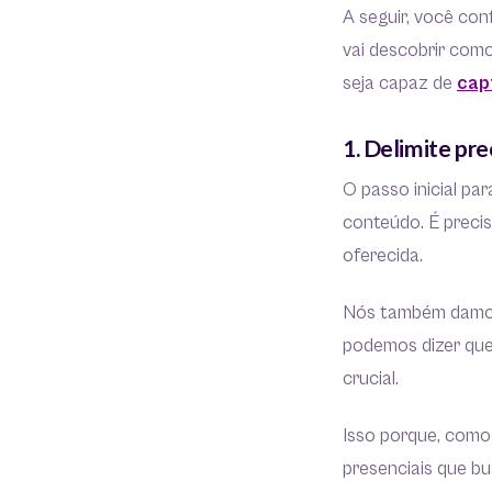
A seguir, você co
vai descobrir como
seja capaz de
cap
1. Delimite pr
O passo inicial pa
conteúdo. É precis
oferecida.
Nós também damos
podemos dizer que,
crucial.
Isso porque, como
presenciais que b