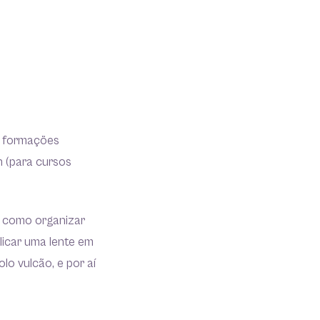
: formações
h (para cursos
r como organizar
licar uma lente em
o vulcão, e por aí