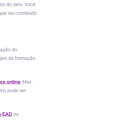
rso do zero. Você
r que seu conteúdo
itação do
dagem da formação
o online
. Mas
icho pode ser
os EAD
ou