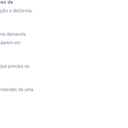
ões de
ão a distância,
huma demanda
cularem em
que precisa se
entender, de uma