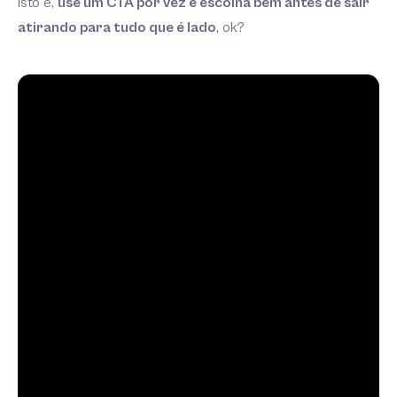
Isto é,
use um CTA por vez e escolha bem antes de sair
atirando para tudo que é lado
, ok?