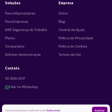
Soluções
Empresa
Para Infoprodutores
Sobre
Para Empresas
Blog
LMS Segurança do Trabalho
Central de Ajuda
Planos
Política de Privacidade
Comparativo
Política de Cookies
Solicitar demonstração
Termos de Uso
Contato
(11) 3136-0017
Falar no WhatsApp
© 2026 EAD Plataforma. Todos os direitos reservados.
Usamos cookies para melhorar o site.
Saiba mais
.
Aceitar