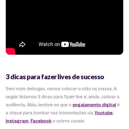
3 dicas para fazer lives de sucesso
Sem mais delongas, vamos colocar a mão na massa. A
seguir, listamos 3 dicas para fazer live e, ainda, cativar a
audiência. Aliás, lembre-se que o
engajamento digital
é
a chave para bombar nas transmissões via
Youtube
,
Instagram
,
Facebook
e outros canais.